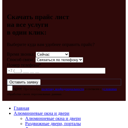
Скачать прайс лист
на все услуги
в один клик:
Выберите куда вам удобнее оправить прайс?
Время звонка:
Способ связи:
Номер телефона*
agree
Прочитал(а)
политику конфиденциальности
и согласен с
условиями
обработки своих персональных данных
Главная
Алюминиевые окна и двери
Алюминиевые окна и двери
Раздвижные двери, порталы