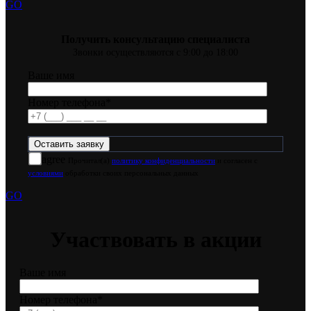
GO
Получить консультацию специалиста
Звонки осуществляются с 9:00 до 18:00
Ваше имя
Номер телефона*
agree
Прочитал(а)
политику конфиденциальности
и согласен с
условиями
обработки своих персональных данных
GO
Участвовать в акции
Ваше имя
Номер телефона*