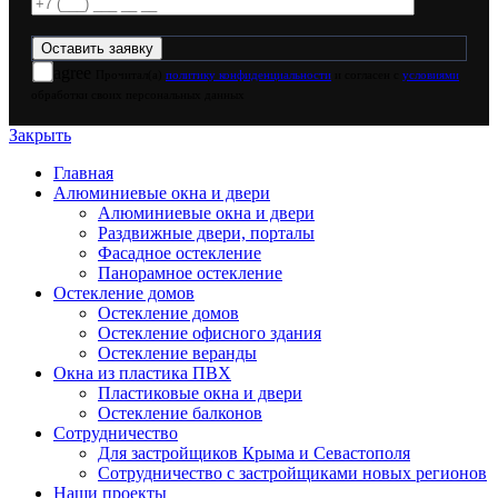
agree
Прочитал(а)
политику конфиденциальности
и согласен с
условиями
обработки своих персональных данных
Закрыть
Главная
Алюминиевые окна и двери
Алюминиевые окна и двери
Раздвижные двери, порталы
Фасадное остекление
Панорамное остекление
Остекление домов
Остекление домов
Остекление офисного здания
Остекление веранды
Окна из пластика ПВХ
Пластиковые окна и двери
Остекление балконов
Сотрудничество
Для застройщиков Крыма и Севастополя
Сотрудничество с застройщиками новых регионов
Наши проекты