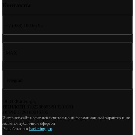
Контакты
+7 (978) 100 66 96
MAX
Telegram
ООО Финестра,
ИНН/КПП
9102286683/910201001
ОГРН
1229100016705
Интернет-сайт носит исключительно информационный характер и не
является публичной офертой
Разработано в
barketing.pro