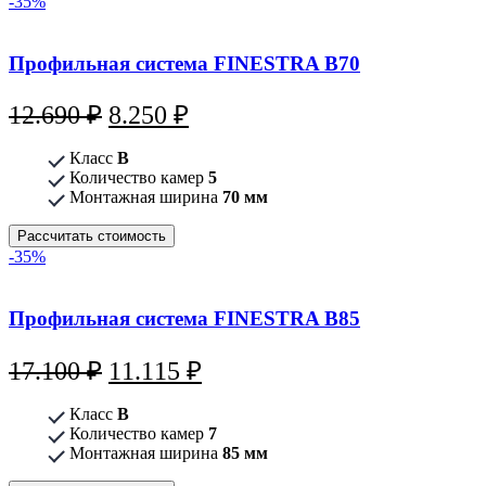
-35%
Профильная система FINESTRA B70
Первоначальная
Текущая
12.690
₽
8.250
₽
цена
цена:
Класс
В
составляла
8.250 ₽.
Количество камер
5
Монтажная ширина
12.690 ₽.
70 мм
Рассчитать стоимость
-35%
Профильная система FINESTRA B85
Первоначальная
Текущая
17.100
₽
11.115
₽
цена
цена:
Класс
В
составляла
11.115 ₽.
Количество камер
7
Монтажная ширина
17.100 ₽.
85 мм