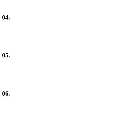
04.
Расчет в течение 24 часов
05.
Согласование деталей будущего проекта
06.
Заключение договора, оплата любым удобным методом