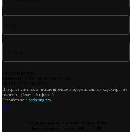
MAX
Telegram
ООО Финестра,
ИНН/КПП
9102286683/910201001
ОГРН
1229100016705
Интернет-сайт носит исключительно информационный характер и не
является публичной офертой
Разработано в
barketing.pro
GO
Получить консультацию специалиста
Звонки осуществляются с 9:00 до 18:00