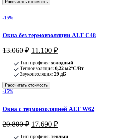
Рассчитать стоимость
-15%
Окна без термоизоляции ALT С48
Первоначальная
Текущая
13.060
₽
11.100
₽
цена
цена:
Тип профиля:
холодный
составляла
11.100 ₽.
Теплоизоляция:
0,22 м2°С/Вт
Звукоизоляция:
13.060 ₽.
29 дБ
Рассчитать стоимость
-15%
Окна с термоизоляцией ALT W62
Первоначальная
Текущая
20.800
₽
17.690
₽
цена
цена:
Тип профиля:
теплый
составляла