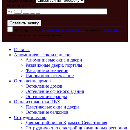
Способ связи:
Номер телефона*
agree
Прочитал(а)
политику конфиденциальности
и согласен с
условиями
обработки своих персональных данных
Главная
Алюминиевые окна и двери
Алюминиевые окна и двери
Раздвижные двери, порталы
Фасадное остекление
Панорамное остекление
Остекление домов
Остекление домов
Остекление офисного здания
Остекление веранды
Окна из пластика ПВХ
Пластиковые окна и двери
Остекление балконов
Сотрудничество
Для застройщиков Крыма и Севастополя
Сотрудничество с застройщиками новых регионов