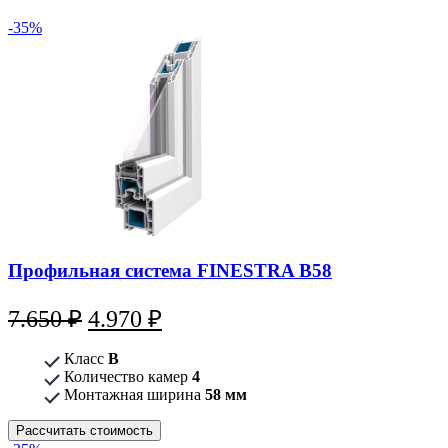
-35%
Профильная система FINESTRA B58
Первоначальная
Текущая
7.650
₽
4.970
₽
цена
цена:
Класс
В
составляла
4.970 ₽.
Количество камер
4
Монтажная ширина
7.650 ₽.
58 мм
Рассчитать стоимость