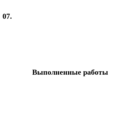
07.
Спустя неделю – наша монтажная бригада уже у Вас!
Выполненные работы