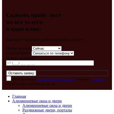
Скачать прайс лист
на все услуги
в один клик:
Выберите куда вам удобнее оправить прайс?
Время звонка:
Способ связи:
Номер телефона*
agree
Прочитал(а)
политику конфиденциальности
и согласен с
условиями
обработки своих персональных данных
Главная
Алюминиевые окна и двери
Алюминиевые окна и двери
Раздвижные двери, порталы