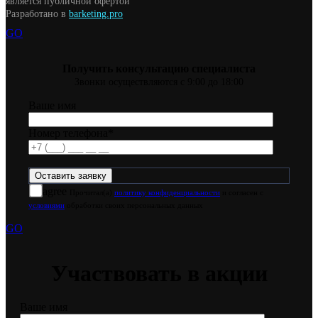
является публичной офертой
Разработано в
barketing.pro
GO
Получить консультацию специалиста
Звонки осуществляются с 9:00 до 18:00
Ваше имя
Номер телефона*
agree
Прочитал(а)
политику конфиденциальности
и согласен с
условиями
обработки своих персональных данных
GO
Участвовать в акции
Ваше имя