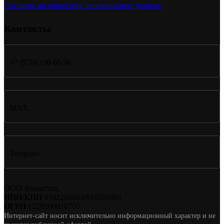
Согласие на обработку персональных данных
Контакты
+7 (978) 100 66 96
MAX
Telegram
ООО Финестра,
ИНН/КПП
9102286683/910201001
ОГРН
1229100016705
Интернет-сайт носит исключительно информационный характер и не