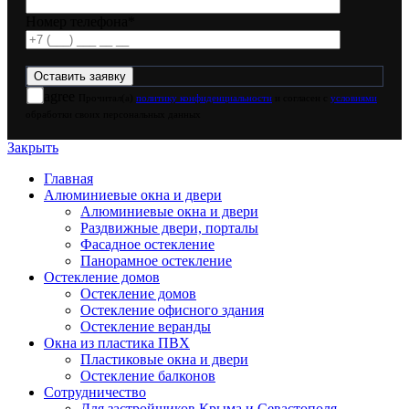
Номер телефона*
agree
Прочитал(а)
политику конфиденциальности
и согласен с
условиями
обработки своих персональных данных
Закрыть
Главная
Алюминиевые окна и двери
Алюминиевые окна и двери
Раздвижные двери, порталы
Фасадное остекление
Панорамное остекление
Остекление домов
Остекление домов
Остекление офисного здания
Остекление веранды
Окна из пластика ПВХ
Пластиковые окна и двери
Остекление балконов
Сотрудничество
Для застройщиков Крыма и Севастополя