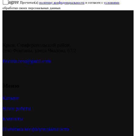
agree
Прочитал(а)
политику конфиденциальности
и согласен с
условиями
обработки своих персональных данных
Крым, Симферопольский район,
село Фонтаны, улица Чкалова, 67/2
finestra.ceor@gmail.com
Меню
Каталог
Наши работы
Контакты
Политика конфиденциальности