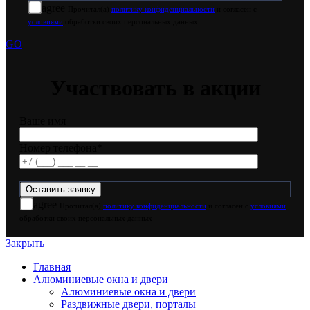
agree
Прочитал(а)
политику конфиденциальности
и согласен с
условиями
обработки своих персональных данных
GO
Участвовать в акции
Ваше имя
Номер телефона*
agree
Прочитал(а)
политику конфиденциальности
и согласен с
условиями
обработки своих персональных данных
Закрыть
Главная
Алюминиевые окна и двери
Алюминиевые окна и двери
Раздвижные двери, порталы