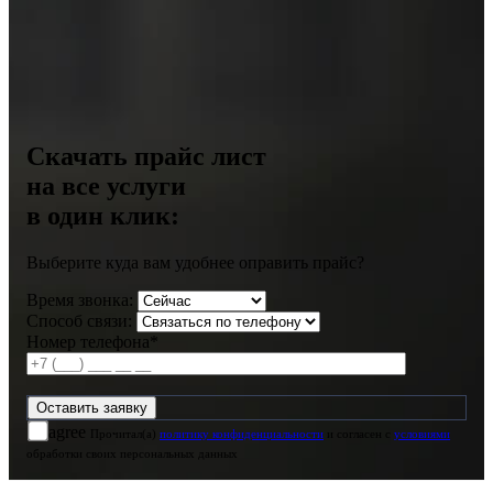
Скачать прайс лист
на все услуги
в один клик:
Выберите куда вам удобнее оправить прайс?
Время звонка:
Способ связи:
Номер телефона*
agree
Прочитал(а)
политику конфиденциальности
и согласен с
условиями
обработки своих персональных данных