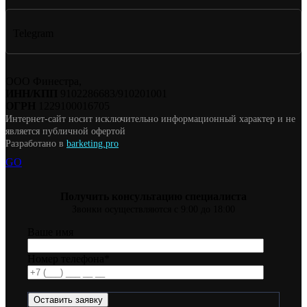
Telegram
ООО Финестра,
ИНН/КПП
9102286683/910201001
ОГРН
1229100016705
Интернет-сайт носит исключительно информационный характер и не
является публичной офертой
Разработано в
barketing.pro
GO
Получить консультацию специалиста
Звонки осуществляются с 9:00 до 18:00
Ваше имя
Номер телефона*